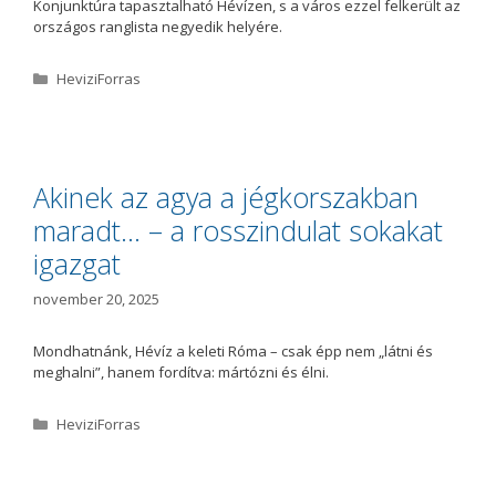
Konjunktúra tapasztalható Hévízen, s a város ezzel felkerült az
országos ranglista negyedik helyére.
K
HeviziForras
a
t
e
g
ó
Akinek az agya a jégkorszakban
r
maradt… – a rosszindulat sokakat
i
a
igazgat
november 20, 2025
Mondhatnánk, Hévíz a keleti Róma – csak épp nem „látni és
meghalni”, hanem fordítva: mártózni és élni.
K
HeviziForras
a
t
e