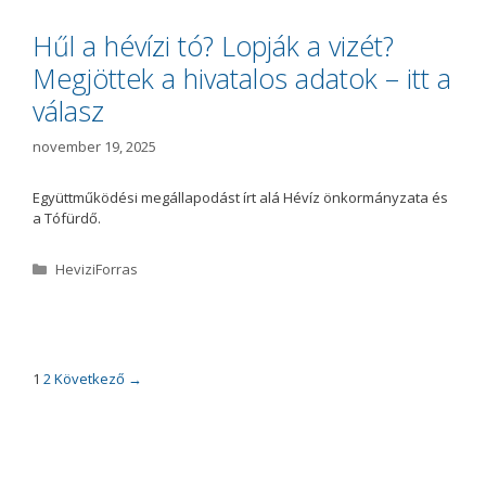
g
ó
Hűl a hévízi tó? Lopják a vizét?
r
Megjöttek a hivatalos adatok – itt a
i
a
válasz
november 19, 2025
Együttműködési megállapodást írt alá Hévíz önkormányzata és
a Tófürdő.
K
HeviziForras
a
t
e
g
ó
B
1
2
Következő →
r
e
i
j
a
e
g
y