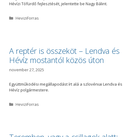
Hévízi Tófürdő fejlesztését, jelentette be Nagy Bálint.
K
HeviziForras
a
t
e
g
ó
A reptér is összeköt – Lendva és
r
Hévíz mostantól közös úton
i
a
november 27, 2025
Együttműködési megállapodást írt alá a szlovéniai Lendva és
Hévíz polgármestere.
K
HeviziForras
a
t
e
g
ó