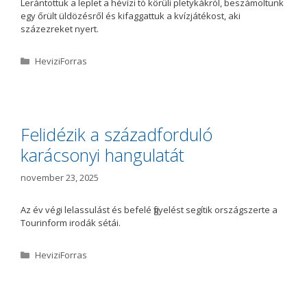
Lerántottuk a leplet a hévízi tó körüli pletykákról, beszámoltunk
egy őrült üldözésről és kifaggattuk a kvízjátékost, aki
százezreket nyert.
K
HeviziForras
a
t
e
g
ó
Felidézik a századforduló
r
karácsonyi hangulatát
i
a
november 23, 2025
Az év végi lelassulást és befelé figyelést segítik országszerte a
Tourinform irodák sétái.
K
HeviziForras
a
t
e
g