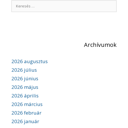
K
z
é
e
s
r
n
e
a
v
s
i
é
g
Archívumok
s
á
c
:
i
2026 augusztus
ó
2026 július
2026 június
2026 május
2026 április
2026 március
2026 február
2026 január