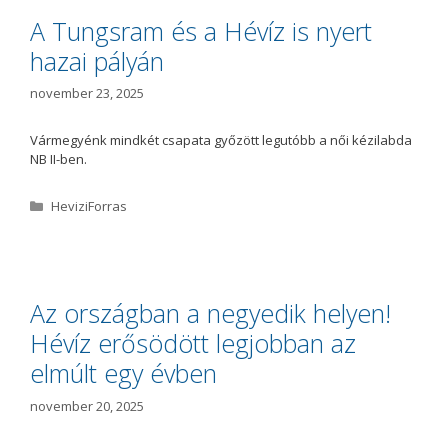
ó
A Tungsram és a Hévíz is nyert
r
hazai pályán
i
a
november 23, 2025
Vármegyénk mindkét csapata győzött legutóbb a női kézilabda
NB II-ben.
K
HeviziForras
a
t
e
g
ó
Az országban a negyedik helyen!
r
Hévíz erősödött legjobban az
i
a
elmúlt egy évben
november 20, 2025