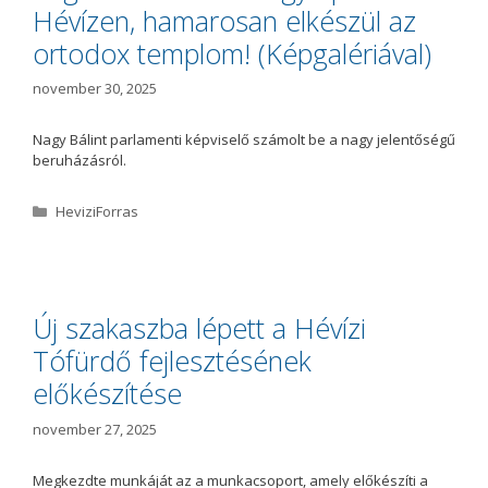
Hévízen, hamarosan elkészül az
ortodox templom! (Képgalériával)
november 30, 2025
Nagy Bálint parlamenti képviselő számolt be a nagy jelentőségű
beruházásról.
K
HeviziForras
a
t
e
g
ó
Új szakaszba lépett a Hévízi
r
Tófürdő fejlesztésének
i
a
előkészítése
november 27, 2025
Megkezdte munkáját az a munkacsoport, amely előkészíti a