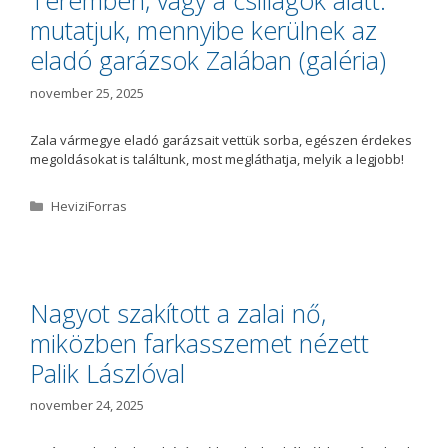
Teremben, vagy a csillagok alatt:
r
mutatjuk, mennyibe kerülnek az
i
a
eladó garázsok Zalában (galéria)
november 25, 2025
Zala vármegye eladó garázsait vettük sorba, egészen érdekes
megoldásokat is találtunk, most megláthatja, melyik a legjobb!
K
HeviziForras
a
t
e
g
ó
Nagyot szakított a zalai nő,
r
miközben farkasszemet nézett
i
a
Palik Lászlóval
november 24, 2025