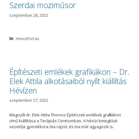
ó
Szerdai moziműsor
r
i
szeptember 28, 2022
a
K
HeviziForras
a
t
e
g
ó
Építészeti emlékek grafikákon – Dr.
r
Elek Attila alkotásaiból nyílt kiállítás
i
a
Hévízen
szeptember 27, 2022
Megnyílt dr. Elek Attila főorvos Építészeti emlékek grafikákon
című kiállítása a Terápiás Centrumban. A hévízi betegklub
vezetője gyerekkora óta rajzol, és ma már agyagozik is.