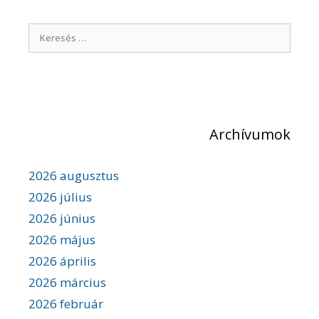
g
y
K
z
é
e
s
r
n
e
a
v
s
i
é
g
Archívumok
s
á
c
:
i
2026 augusztus
ó
2026 július
2026 június
2026 május
2026 április
2026 március
2026 február