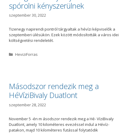
spórolni kényszerülnek
szeptember 30, 2022
Tizenegy napirendi pontról tárgyaltak a hévízi képviselők a
szeptemberi ülésükön. Ezek között módosították a város idei
költségvetési rendeletét.
K
HeviziForras
a
t
e
g
ó
Másodszor rendezik meg a
r
HéVíziBivaly Duatlont
i
a
szeptember 28, 2022
November 5 -én m ásodszor rendezik meg a Hé- VíziBivaly
Duatlont, amely 10 kilométeres evezéssel indul a Hévíz-
patakon, majd 10 kilométeres futással folytatódik