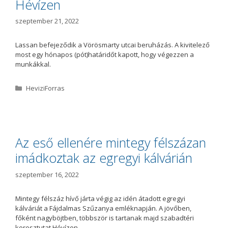
Hévízen
szeptember 21, 2022
Lassan befejeződik a Vörösmarty utcai beruházás. A kivitelező
most egy hónapos (pót)határidőt kapott, hogy végezzen a
munkákkal.
K
HeviziForras
a
t
e
g
ó
Az eső ellenére mintegy félszázan
r
imádkoztak az egregyi kálvárián
i
a
szeptember 16, 2022
Mintegy félszáz hívő járta végig az idén átadott egregyi
kálváriát a Fájdalmas Szűzanya emléknapján. A jövőben,
főként nagyböjtben, többször is tartanak majd szabadtéri
keresztutat Hévízen.