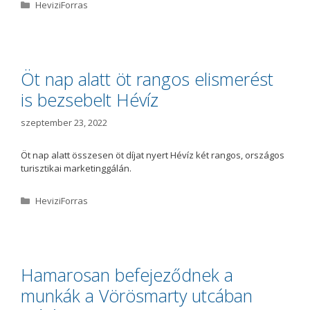
K
HeviziForras
a
t
e
g
ó
Öt nap alatt öt rangos elismerést
r
is bezsebelt Hévíz
i
a
szeptember 23, 2022
Öt nap alatt összesen öt díjat nyert Hévíz két rangos, országos
turisztikai marketinggálán.
K
HeviziForras
a
t
e
g
ó
Hamarosan befejeződnek a
r
munkák a Vörösmarty utcában
i
a