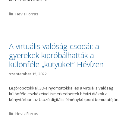
K
HeviziForras
a
t
e
g
ó
A virtuális valóság csodái: a
r
gyerekek kipróbálhatták a
i
a
különféle „kütyüket” Hévízen
szeptember 15, 2022
Legórobotokkal, 3D-s nyomtatókkal és a virtuális valóság
különféle eszközeivel ismerkedhettek hévízi diákok a
könyvtárban az Utazó digitális élményközpont bemutatóján.
K
HeviziForras
a
t
e