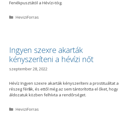
Fenékpusztától a Hévízi-tóig.
K
HeviziForras
a
t
e
g
ó
Ingyen szexre akarták
r
kényszeríteni a hévízi nőt
i
a
szeptember 28, 2022
Hévíz Ingyen szexre akarták kényszeríteni a prostituáltat a
részeg férfiak, és ettől még az sem tántorította el őket, hogy
áldozatuk közben felhívta a rendőrséget.
K
HeviziForras
a
t
e
g