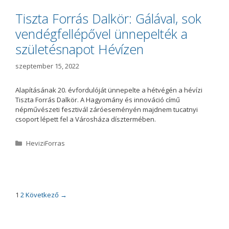
g
ó
Tiszta Forrás Dalkör: Gálával, sok
r
vendégfellépővel ünnepelték a
i
a
születésnapot Hévízen
szeptember 15, 2022
Alapításának 20. évfordulóját ünnepelte a hétvégén a hévízi
Tiszta Forrás Dalkör. A Hagyomány és innováció című
népművészeti fesztivál záróeseményén majdnem tucatnyi
csoport lépett fel a Városháza dísztermében.
K
HeviziForras
a
t
e
g
ó
B
1
2
Következő →
r
e
i
j
a
e