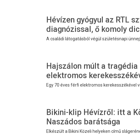
Hévízen gyógyul az RTL sz
diagnózissal, ő komoly dic
A családi látogatásból végül születésnapi ünnep
Hajszálon múlt a tragédia –
elektromos kerekesszékéve
Egy 70 éves férfi elektromos kerekesszékével víz
Bikini-klip Hévízről: itt a
Naszádos barátsága
Elkészült a Bikini Közeli helyeken című slágerén