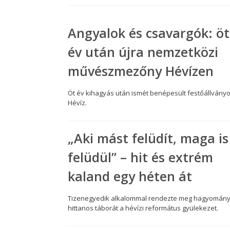
Angyalok és csavargók: öt
év után újra nemzetközi
művészmezőny Hévízen
Öt év kihagyás után ismét benépesült festőállvány
Hévíz.
„Aki mást felüdít, maga is
felüdül” – hit és extrém
kaland egy héten át
Tizenegyedik alkalommal rendezte meg hagyomán
hittanos táborát a hévízi református gyülekezet.