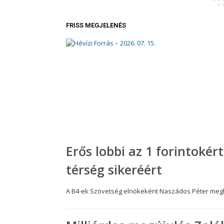
FRISS MEGJELENÉS
Erős lobbi az 1 forintokért
térség sikeréért
A B4-ek Szövetség elnökeként Naszádos Péter megbe