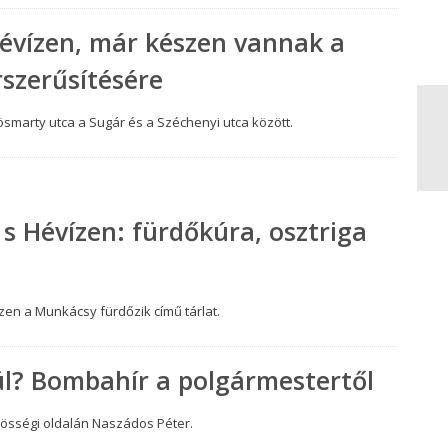
Hévízen, már készen vannak a
rszerűsítésére
ösmarty utca a Sugár és a Széchenyi utca között.
s Hévízen: fürdőkúra, osztriga
ízen a Munkácsy fürdőzik című tárlat.
ül? Bombahír a polgármestertől
zösségi oldalán Naszádos Péter.