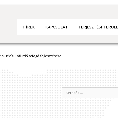
HÍ­REK
KAPCSOLAT
TERJESZTÉSI TERÜL
, ketten sérültek a balesetben