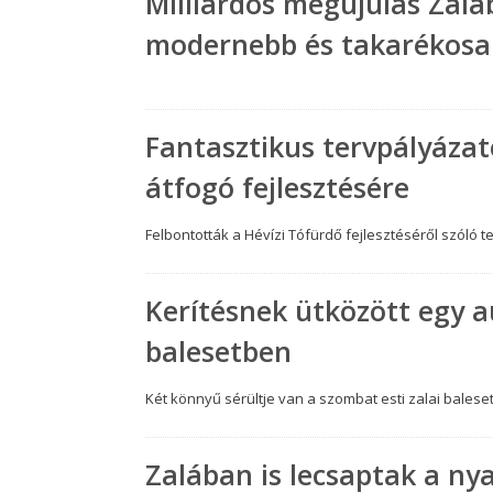
Milliárdos megújulás Zaláb
modernebb és takarékos
Fantasztikus tervpályázat
átfogó fejlesztésére
Felbontották a Hévízi Tófürdő fejlesztéséről szóló t
Kerítésnek ütközött egy a
balesetben
Két könnyű sérültje van a szombat esti zalai balese
Zalában is lecsaptak a nya