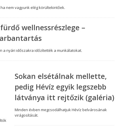
 ha nem vagyunk elég körültekintőek.
 fürdő wellnessrészlege –
karbantartás
en a nyári időszakra időzítették a munkálatokat.
Sokan elsétálnak mellette,
pedig Hévíz egyik legszebb
látványa itt rejtőzik (galéria)
Minden évben megcsodálhatjuk Hévíz belvárosának
virágosítását.
ltók