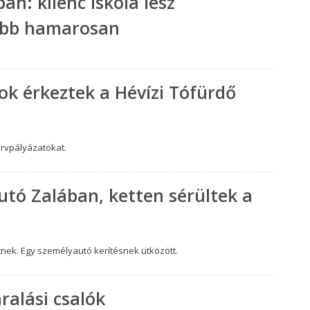
an: kilenc iskola lesz
abb hamarosan
ok érkeztek a Hévízi Tófürdő
ervpályázatokat.
utó Zalában, ketten sérültek a
tnek. Egy személyautó kerítésnek ütközött.
ralási csalók