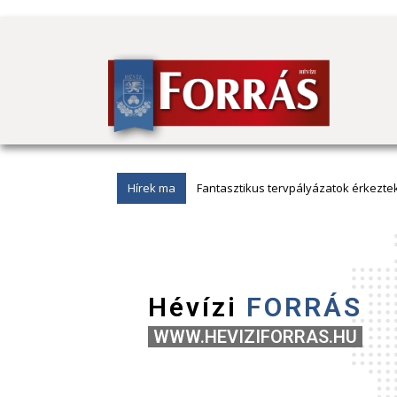
Hírek ma
Kerítésnek ütközött egy autó Zalában
Hévízi
FORRÁS
WWW.HEVIZIFORRAS.HU