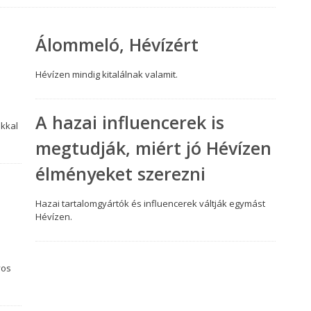
Álommeló, Hévízért
Hévízen mindig kitalálnak valamit.
A hazai influencerek is
okkal
megtudják, miért jó Hévízen
élményeket szerezni
Hazai tartalomgyártók és influencerek váltják egymást
Hévízen.
yos