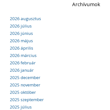
g
Archívumok
s
á
c
:
i
2026 augusztus
ó
2026 július
2026 június
2026 május
2026 április
2026 március
2026 február
2026 január
2025 december
2025 november
2025 október
2025 szeptember
2025 július