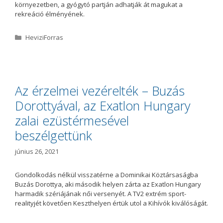
környezetben, a gyógytó partján adhatják át magukat a
rekreáció élményének.
K
HeviziForras
a
t
e
g
ó
Az érzelmei vezérelték – Buzás
r
Dorottyával, az Exatlon Hungary
i
a
zalai ezüstérmesével
beszélgettünk
június 26, 2021
Gondolkodás nélkül visszatérne a Dominikai Köztársaságba
Buzás Dorottya, aki második helyen zárta az Exatlon Hungary
harmadik szériájának női versenyét. A TV2 extrém sport-
realityjét követően Keszthelyen értük utol a Kihívók kiválóságát.