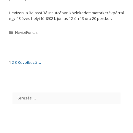
Hévízen, a Balassi Bálint utcában közlekedett motorkerékpárral
egy 48 éves helyi férfi 2021. június 12-én 13 óra 20 perckor.
K
HeviziForras
a
t
e
g
ó
B
1
2
3
Következő →
r
e
i
j
a
e
g
y
K
z
é
e
s
r
n
e
a
v
s
i
é