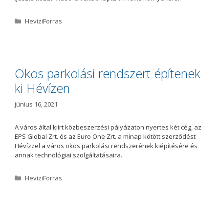
K
HeviziForras
a
t
e
g
ó
Okos parkolási rendszert építenek
r
ki Hévízen
i
a
június 16, 2021
A város által kiírt közbeszerzési pályázaton nyertes két cég, az
EPS Global Zrt. és az Euro One Zrt. a minap kötött szerződést
Hévízzel a város okos parkolási rendszerének kiépítésére és
annak technológiai szolgáltatásaira.
K
HeviziForras
a
t
e
g