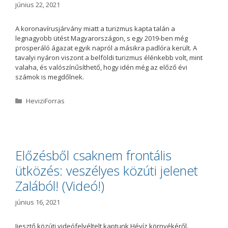
június 22, 2021
A koronavírusjárvány miatt a turizmus kapta talán a
legnagyobb ütést Magyarországon, s egy 2019-ben még
prosperáló ágazat egyik napról a másikra padlóra került. A
tavalyi nyáron viszont a belföldi turizmus élénkebb volt, mint
valaha, és valószínűsíthető, hogy idén még az előző évi
számok is megdőlnek.
K
HeviziForras
a
t
e
g
ó
Előzésből csaknem frontális
r
ütközés: veszélyes közúti jelenet
i
a
Zalából! (Videó!)
június 16, 2021
Ijesztő közúti videófelvéltelt kaptunk Hévíz környékéről.