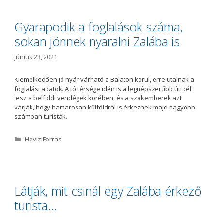
e
g
ó
Gyarapodik a foglalások száma,
r
sokan jönnek nyaralni Zalába is
i
a
június 23, 2021
Kiemelkedően jó nyár várható a Balaton körül, erre utalnak a
foglalási adatok. A tó térsége idén is a legnépszerűbb úti cél
lesz a belföldi vendégek körében, és a szakemberek azt
várják, hogy hamarosan külföldről is érkeznek majd nagyobb
számban turisták.
K
HeviziForras
a
t
e
g
ó
Látják, mit csinál egy Zalába érkező
r
turista…
i
a