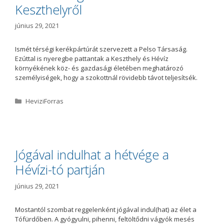
Keszthelyről
június 29, 2021
Ismét térségi kerékpártúrát szervezett a Pelso Társaság.
Ezúttal is nyeregbe pattantak a Keszthely és Hévíz
környékének köz- és gazdasági életében meghatározó
személyiségek, hogy a szokottnál rövidebb távot teljesítsék.
K
HeviziForras
a
t
e
g
ó
Jógával indulhat a hétvége a
r
Hévízi-tó partján
i
a
június 29, 2021
Mostantól szombat reggelenként jógával indul(hat) az élet a
Tófürdőben. A gyógyulni, pihenni, feltöltődni vágyók mesés