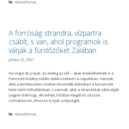
K
HeviziForras
a
t
e
g
ó
A forróság strandra, vízpartra
r
csábít, s van, ahol programok is
i
a
várják a fürdőzőket Zalában
június 25, 2021
Ha végre itt a nyár, és meleg az idő – akár énekelhetnék is a
Pancsoló kislány vidám dalát ezekben a napokban. Vannak,
akik a természetes vizeket részesítik előnyben a lassan két
hete tartó hőhullámban, s vannak, akik a strandokat választják.
Legyen bárhogy, aki teheti, hűsítse magát és ússzon,
csónakázzon, élvezze a nyár szépségét.
K
HeviziForras
a
t