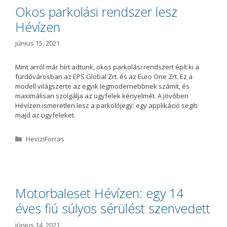
ó
Okos parkolási rendszer lesz
r
Hévízen
i
a
június 15, 2021
Mint arról már hírt adtunk, okos parkolási rendszert épít ki a
fürdővárosban az EPS Global Zrt. és az Euro One Zrt. Ez a
modell világszerte az egyik legmodernebbnek számít, és
maximálisan szolgálja az ügyfelek kényelmét. A jövőben
Hévízen ismeretlen lesz a parkolójegy: egy applikáció segíti
majd az ügyfeleket.
K
HeviziForras
a
t
e
g
ó
Motorbaleset Hévízen: egy 14
r
éves fiú súlyos sérülést szenvedett
i
a
június 14, 2021