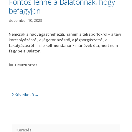
Fontos lenne a Balatonnak, hogy
r
befagyjon
i
a
december 10, 2023
Nemcsak a nádvágást nehezíti, hanem a téli sportokról – a tavi
korcsolyázásról, a jégvitorlázásról, a jéghorgászatról, a
fakutyázásról – is le kell mondanunk már évek óta, mert nem
fagy be a Balaton.
K
HeviziForras
a
t
e
g
ó
B
1
2
Következő →
r
e
i
j
a
e
g
y
K
z