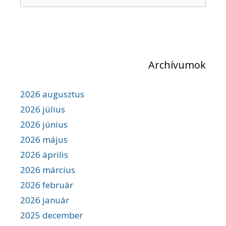
é
e
s
r
n
e
a
v
s
i
é
g
Archívumok
s
á
c
:
i
2026 augusztus
ó
2026 július
2026 június
2026 május
2026 április
2026 március
2026 február
2026 január
2025 december