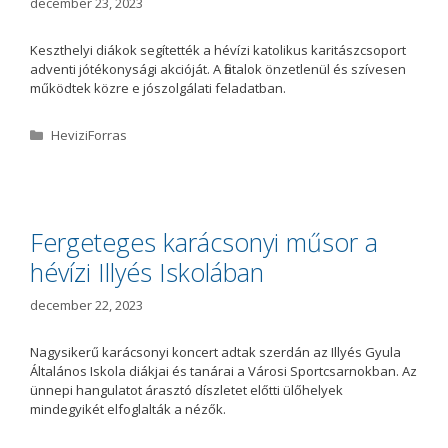
december 23, 2023
Keszthelyi diákok segítették a hévízi katolikus karitászcsoport
adventi jótékonysági akcióját. A fiatalok önzetlenül és szívesen
működtek közre e jószolgálati feladatban.
K
HeviziForras
a
t
e
g
ó
Fergeteges karácsonyi műsor a
r
hévízi Illyés Iskolában
i
a
december 22, 2023
Nagysikerű karácsonyi koncert adtak szerdán az Illyés Gyula
Általános Iskola diákjai és tanárai a Városi Sportcsarnokban. Az
ünnepi hangulatot árasztó díszletet előtti ülőhelyek
mindegyikét elfoglalták a nézők.