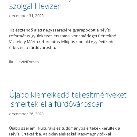
szolgál Hévízen
december 31, 2023
Tíz esztendő alatt négyszeresére gyarapodott a hévízi
református gyülekezet létszáma, vont mérleget Péntekné
Vizkelety Márta református lelkipásztor, aki egy évtizede
érkezett a fürdővárosba.
K
HeviziForras
a
t
e
g
ó
Újabb kiemelkedő teljesítményeket
r
ismertek el a fürdővárosban
i
a
december 26, 2023
Újabb szellemi, kulturális és tudományos értékek kerültek a
Hévízi Értéktárba. Az okleveleket kiállítás-megnyitókkal