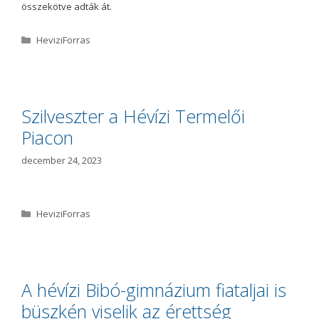
összekötve adták át.
K
HeviziForras
a
t
e
g
ó
Szilveszter a Hévízi Termelői
r
Piacon
i
a
december 24, 2023
K
HeviziForras
a
t
e
g
ó
A hévízi Bibó-gimnázium fiataljai is
r
büszkén viselik az érettség
i