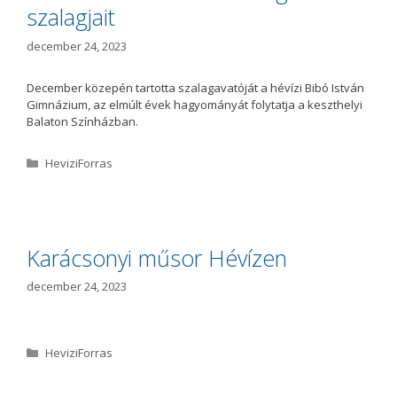
a
szalagjait
december 24, 2023
December közepén tartotta szalagavatóját a hévízi Bibó István
Gimnázium, az elmúlt évek hagyományát folytatja a keszthelyi
Balaton Színházban.
K
HeviziForras
a
t
e
g
ó
Karácsonyi műsor Hévízen
r
i
december 24, 2023
a
K
HeviziForras
a
t