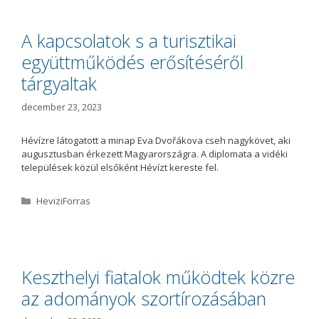
e
g
ó
A kapcsolatok s a turisztikai
r
együttműködés erősítéséről
i
a
tárgyaltak
december 23, 2023
Hévízre látogatott a minap Eva Dvořákova cseh nagykövet, aki
augusztusban érkezett Magyarországra. A diplomata a vidéki
települések közül elsőként Hévízt kereste fel.
K
HeviziForras
a
t
e
g
ó
Keszthelyi fiatalok működtek közre
r
az adományok szortírozásában
i
a