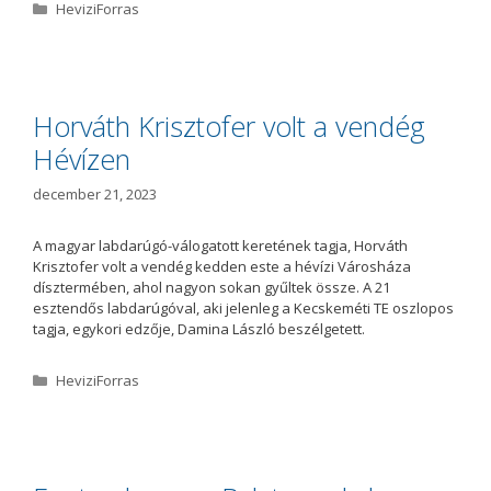
K
HeviziForras
a
t
e
g
ó
Horváth Krisztofer volt a vendég
r
Hévízen
i
a
december 21, 2023
A magyar labdarúgó-válogatott keretének tagja, Horváth
Krisztofer volt a vendég kedden este a hévízi Városháza
dísztermében, ahol nagyon sokan gyűltek össze. A 21
esztendős labdarúgóval, aki jelenleg a Kecskeméti TE oszlopos
tagja, egykori edzője, Damina László beszélgetett.
K
HeviziForras
a
t
e
g
ó