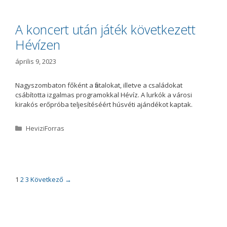
e
g
ó
A koncert után játék következett
r
Hévízen
i
a
április 9, 2023
Nagyszombaton főként a fiatalokat, illetve a családokat
csábította izgalmas programokkal Hévíz. A lurkók a városi
kirakós erőpróba teljesítéséért húsvéti ajándékot kaptak.
K
HeviziForras
a
t
e
g
ó
B
1
2
3
Következő →
r
e
i
j
a
e
g