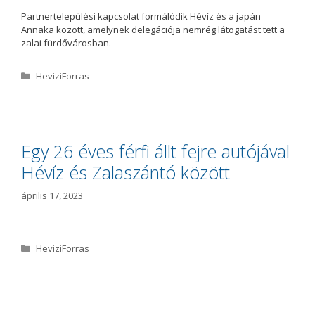
Partnertelepülési kapcsolat formálódik Hévíz és a japán
Annaka között, amelynek delegációja nemrég látogatást tett a
zalai fürdővárosban.
K
HeviziForras
a
t
e
g
ó
Egy 26 éves férfi állt fejre autójával
r
Hévíz és Zalaszántó között
i
a
április 17, 2023
K
HeviziForras
a
t
e
g
ó