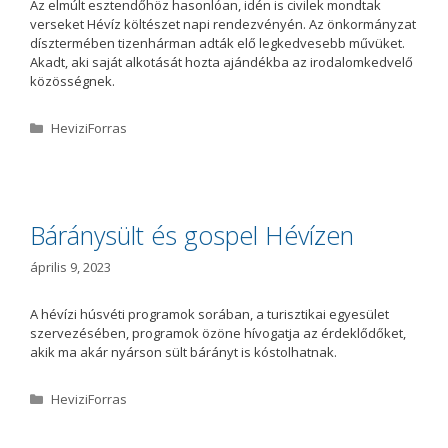
Az elmúlt esztendőhöz hasonlóan, idén is civilek mondtak
verseket Hévíz költészet napi rendezvényén. Az önkormányzat
dísztermében tizenhárman adták elő legkedvesebb művüket.
Akadt, aki saját alkotását hozta ajándékba az irodalomkedvelő
közösségnek.
K
HeviziForras
a
t
e
g
ó
Báránysült és gospel Hévízen
r
i
április 9, 2023
a
A hévízi húsvéti programok sorában, a turisztikai egyesület
szervezésében, programok özöne hívogatja az érdeklődőket,
akik ma akár nyárson sült bárányt is kóstolhatnak.
K
HeviziForras
a
t