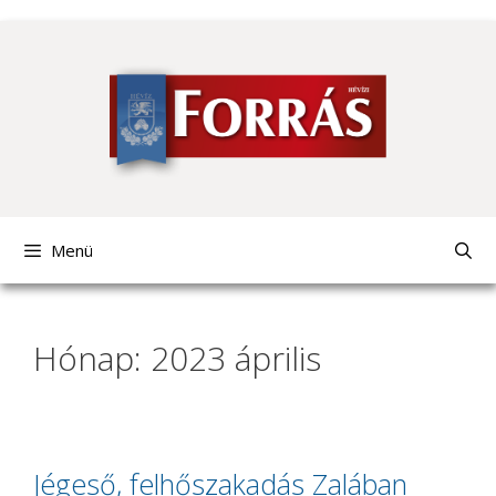
Kilépés
a
tartalomba
Menü
Hónap: 2023 április
Jégeső, felhőszakadás Zalában