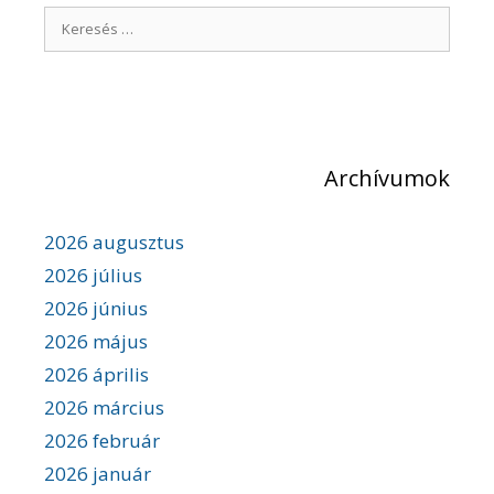
y
K
z
é
e
s
r
n
e
a
v
s
i
é
g
Archívumok
s
á
c
:
i
2026 augusztus
ó
2026 július
2026 június
2026 május
2026 április
2026 március
2026 február
2026 január