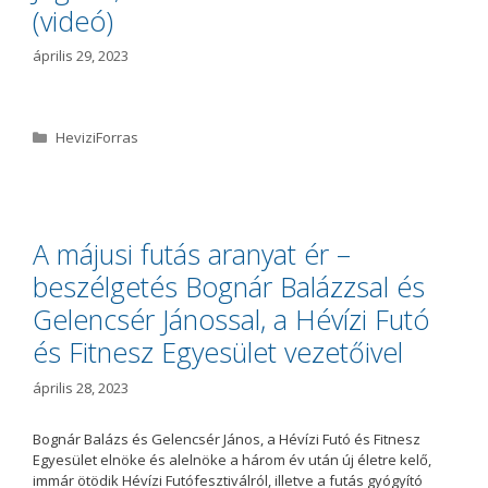
(videó)
április 29, 2023
K
HeviziForras
a
t
e
g
ó
A májusi futás aranyat ér –
r
beszélgetés Bognár Balázzsal és
i
a
Gelencsér Jánossal, a Hévízi Futó
és Fitnesz Egyesület vezetőivel
április 28, 2023
Bognár Balázs és Gelencsér János, a Hévízi Futó és Fitnesz
Egyesület elnöke és alelnöke a három év után új életre kelő,
immár ötödik Hévízi Futófesztiválról, illetve a futás gyógyító