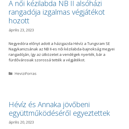
A női kézilabda NB II alsóházi
r
rangadója izgalmas végjátékot
i
a
hozott
április 23, 2023
Negyedóra előnyt adott a házigazda Hévíz a Tungsram SE
Nagykanizsának az NB II-es női kézilabda-bajnokság megyei
rangadóján, így az ütközetet a vendégek nyerték, bár a
fürdővárosiak szorossá tették a végjátékot.
K
HeviziForras
a
t
e
g
ó
Hévíz és Annaka jövőbeni
r
együttműködéséről egyeztettek
i
a
április 20, 2023