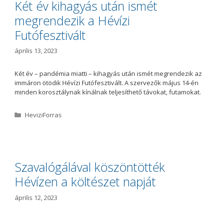
Két év kihagyás után ismét
r
megrendezik a Hévízi
i
a
Futófesztivált
április 13, 2023
Két év – pandémia miatti – kihagyás után ismét megrendezik az
immáron ötödik Hévízi Futófesztivált. A szervezők május 14-én
minden korosztálynak kínálnak teljesíthető távokat, futamokat.
K
HeviziForras
a
t
e
g
ó
Szavalógálával köszöntötték
r
Hévízen a költészet napját
i
a
április 12, 2023