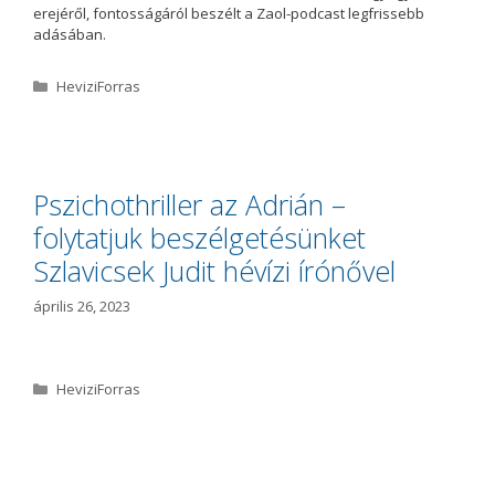
erejéről, fontosságáról beszélt a Zaol-podcast legfrissebb
adásában.
K
HeviziForras
a
t
e
g
ó
Pszichothriller az Adrián –
r
folytatjuk beszélgetésünket
i
a
Szlavicsek Judit hévízi írónővel
április 26, 2023
K
HeviziForras
a
t
e
g
ó