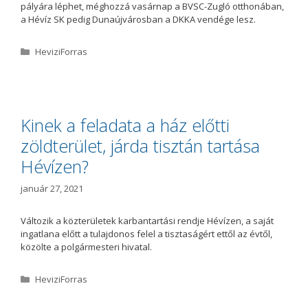
pályára léphet, méghozzá vasárnap a BVSC-Zugló otthonában,
a Hévíz SK pedig Duna­újvárosban a DKKA vendége lesz.
K
HeviziForras
a
t
e
g
ó
Kinek a feladata a ház előtti
r
zöldterület, járda tisztán tartása
i
a
Hévízen?
január 27, 2021
Változik a közterületek karbantartási rendje Hévízen, a saját
ingatlana előtt a tulajdonos felel a tisztaságért ettől az évtől,
közölte a polgármesteri hivatal.
K
HeviziForras
a
t