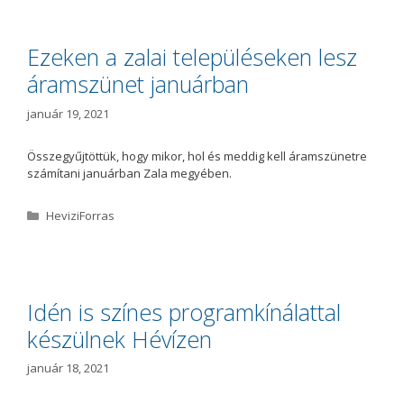
e
g
ó
Ezeken a zalai településeken lesz
r
áramszünet januárban
i
a
január 19, 2021
Összegyűjtöttük, hogy mikor, hol és meddig kell áramszünetre
számítani januárban Zala megyében.
K
HeviziForras
a
t
e
g
ó
Idén is színes programkínálattal
r
készülnek Hévízen
i
a
január 18, 2021