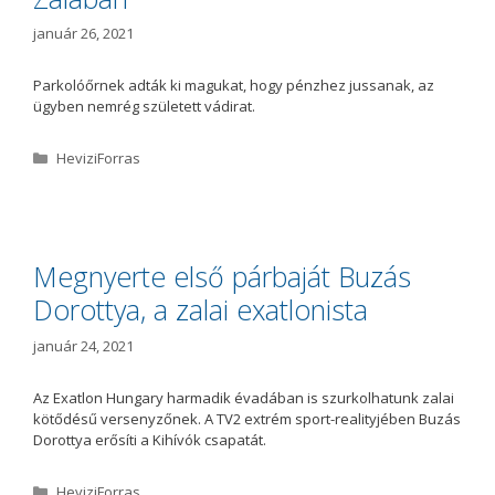
a
január 26, 2021
Parkolóőrnek adták ki magukat, hogy pénzhez jussanak, az
ügyben nemrég született vádirat.
K
HeviziForras
a
t
e
g
ó
Megnyerte első párbaját Buzás
r
Dorottya, a zalai exatlonista
i
a
január 24, 2021
Az Exatlon Hungary harmadik évadában is szurkolhatunk zalai
kötődésű versenyzőnek. A TV2 extrém sport-realityjében Buzás
Dorottya erősíti a Kihívók csapatát.
K
HeviziForras