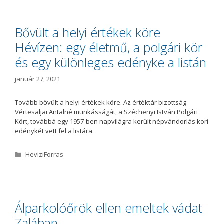
e
g
ó
Bővült a helyi értékek köre
r
Hévízen: egy életmű, a polgári kör
i
a
és egy különleges edényke a listán
január 27, 2021
Tovább bővült a helyi értékek köre. Az értéktár bizottság
Vértesaljai Antalné munkásságát, a Széchenyi István Polgári
Kört, továbbá egy 1957-ben napvilágra került népvándorlás kori
edénykét vett fel a listára.
K
HeviziForras
a
t
e
g
ó
Álparkolóőrök ellen emeltek vádat
r
Zalában
i