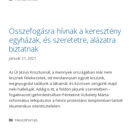
a
t
e
g
ó
Összefogásra hívnak a keresztény
r
egyházak, és szeretetre, alázatra
i
a
biztatnak
január 21, 2021
Az Úr Jézus Krisztusnál, a mennyek országában már nem
lesznek felekezetek, ott mindannyian együtt leszünk,
megnyugvást találunk a lábainál, és közösen zengünk majd
neki halleluját. Addig is itt, a földön járjunk szeretetben –
fogalmazott igehirdetésében Péntekné Vizkelety Márta
református lelkipásztor a hévízi protestáns templomban tartott
ökumenikus istentiszteleten.
K
HeviziForras
a
t