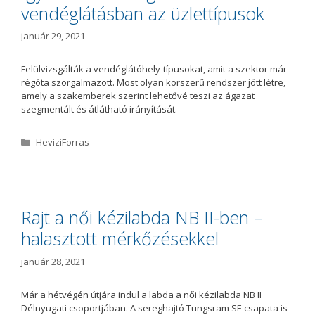
vendéglátásban az üzlettípusok
január 29, 2021
Felülvizsgálták a vendéglátóhely-típusokat, amit a szektor már
régóta szorgalmazott. Most olyan korszerű rendszer jött létre,
amely a szakemberek szerint lehetővé teszi az ágazat
szegmentált és átlátható irányítását.
K
HeviziForras
a
t
e
g
ó
Rajt a női kézilabda NB II-ben –
r
halasztott mérkőzésekkel
i
a
január 28, 2021
Már a hétvégén útjára indul a labda a női kézilabda NB II
Délnyugati csoportjában. A sereghajtó Tungsram SE csapata is