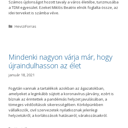
Számos újdonságot hozott tavaly a város életébe, turizmusába
a TDM egyesület. Ezeket Miklós Beatrix elnök foglalta össze, az
idei terveket is számba véve.
K
HeviziForras
a
t
e
g
ó
Mindenki nagyon várja már, hogy
r
újraindulhasson az élet
i
a
január 18, 2021
Fogytán vannak a tartalékok azokban az ágazatokban,
amelyeket a leginkább sújtott a koronavírus-járvány, ezért is
bíznak az érintettek a pandémiás helyzet javulásában, a
tömeges védőoltások sikerességében. Körképünkben
vállalkozók, civil szervezetek nyilatkoznak jelenlegi
helyzetükről, a korlátozások hatásairól, várakozásaikról.