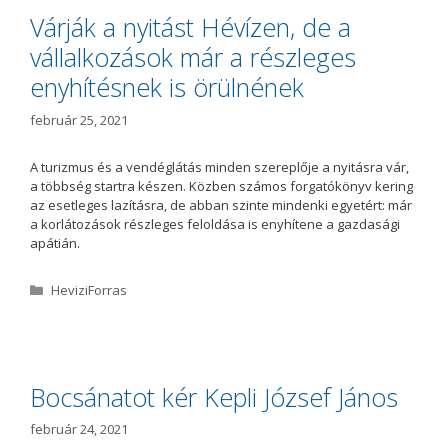
ó
Várják a nyitást Hévízen, de a
r
vállalkozások már a részleges
i
a
enyhítésnek is örülnének
február 25, 2021
A turizmus és a vendéglátás minden szereplője a nyitásra vár,
a többség startra készen. Közben számos forgatókönyv kering
az esetleges lazításra, de abban szinte mindenki egyetért: már
a korlátozások részleges feloldása is enyhítene a gazdasági
apátián.
K
HeviziForras
a
t
e
g
ó
Bocsánatot kér Kepli József János
r
i
február 24, 2021
a