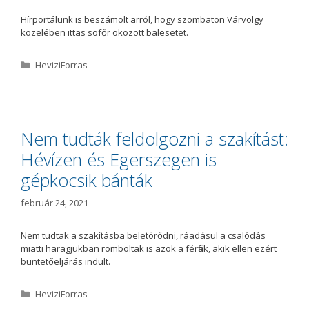
Hírportálunk is beszámolt arról, hogy szombaton Várvölgy
közelében ittas sofőr okozott balesetet.
K
HeviziForras
a
t
e
g
ó
Nem tudták feldolgozni a szakítást:
r
Hévízen és Egerszegen is
i
a
gépkocsik bánták
február 24, 2021
Nem tudtak a szakításba beletörődni, ráadásul a csalódás
miatti haragjukban romboltak is azok a férfiak, akik ellen ezért
büntetőeljárás indult.
K
HeviziForras
a