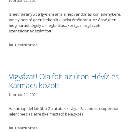
február 22, 2021
Ismét ráirányult a figyelem arra a népvándorlás kori edénykére,
amely nemrégiben bekerült a helyi értéktárba. Az épségben
megmaradt tégely a megtalálásakor igazi régészeti
szenzációnak számított.
K
HeviziForras
a
t
e
g
ó
Vigyázat! Olajfolt az úton Hévíz és
r
Karmacs között
i
a
február 21, 2021
Vasárnap dél körül, a Zalai utak királyai Facebook-csoportban
jelent meg az erre figyelmeztető bejegyzés.
K
HeviziForras