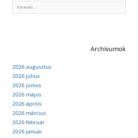
K
z
é
e
s
r
n
e
a
v
s
i
é
g
Archívumok
s
á
c
:
i
2026 augusztus
ó
2026 július
2026 június
2026 május
2026 április
2026 március
2026 február
2026 január