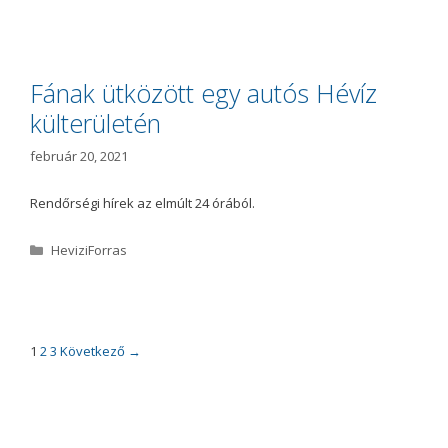
a
t
e
g
ó
Fának ütközött egy autós Hévíz
r
külterületén
i
a
február 20, 2021
Rendőrségi hírek az elmúlt 24 órából.
K
HeviziForras
a
t
e
g
ó
B
1
2
3
Következő →
r
e
i
j
a
e
g
y