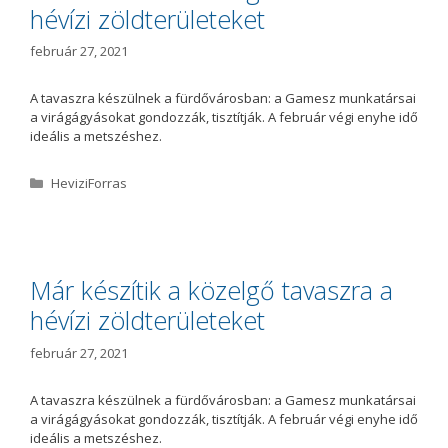
hévízi zöldterületeket
február 27, 2021
A tavaszra készülnek a fürdővárosban: a Gamesz munkatársai
a virágágyásokat gondozzák, tisztítják. A február végi enyhe idő
ideális a metszéshez.
K
HeviziForras
a
t
e
g
ó
Már készítik a közelgő tavaszra a
r
hévízi zöldterületeket
i
a
február 27, 2021
A tavaszra készülnek a fürdővárosban: a Gamesz munkatársai
a virágágyásokat gondozzák, tisztítják. A február végi enyhe idő
ideális a metszéshez.