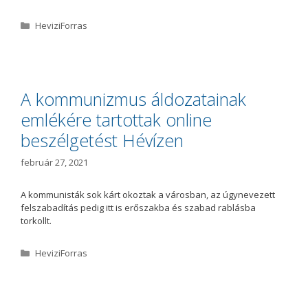
K
HeviziForras
a
t
e
g
ó
A kommunizmus áldozatainak
r
emlékére tartottak online
i
a
beszélgetést Hévízen
február 27, 2021
A kommunisták sok kárt okoztak a városban, az úgynevezett
felszabadítás pedig itt is erőszakba és szabad rablásba
torkollt.
K
HeviziForras
a
t
e
g