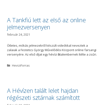
t
e
g
ó
A Tankfiú lett az első az online
r
jelmezversenyen
i
a
február 24, 2021
Ötletes, mókás jelmezekről készült videókkal neveztek a
zalaiak a Festetics György Művelődési Központ online farsangi
versenyére. Az első díjat egy hévízi fiatalembernek ítélte a zsűri.
K
HeviziForras
a
t
e
g
ó
A Hévízen talált lelet hajdan
r
régészeti sztárnak számított
i
a