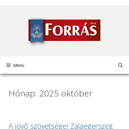
Kilépés
a
tartalomba
Menü
Hónap: 2025 október
A jövő szövetsége! Zalaegerszeg