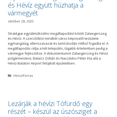
és Hévíz együtt húzhatja a
vármegyét
október 28, 2025
Stratégiai együttműködési megállapodást kötött Zalaegerszeg
és Hévíz. A szerződést mindkét város képviselő-testülete
egyhangúlag, ellenszavazat és tartózkodás nélkül fogadta el. A
megállapodás célja a két település, tágabb értelemben pedig a
vármegye fejlesztése. A dokumentumot Zalaegerszeg és Hévíz
polgármestere, Balaicz Zoltán és Naszádos Péter írta alá a
Hévíz-Balaton Airport felújított épületében.
K
HeviziForras
a
t
e
g
ó
Lezárják a hévízi Tófürdő egy
r
részét – készül az úszósziget a
i
a