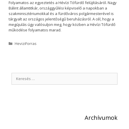
Folyamatos az egyeztetés a Hévízi Tófürdő felújításáról. Nagy
Bálint államtitkár, országgyűlési képviselő a napokban a
szakminisztériumokkal és a fürdőváros polgármesterével is
tárgyalt az országos jelentőségű beruházásról. A cél, hogy a
megújulás úgy valósuljon meg, hogy közben a Hévízi Tófürdő
működése folyamatos marad.
K
HeviziForras
a
t
e
g
ó
K
r
i
e
a
r
e
s
é
Archívumok
s
: