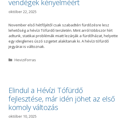
vendégek kényelméért
október 22, 2025
November első hétfőjétől csak szabadtéri fürdőzésre lesz
lehetőség a hévízi Tófürdő területén. Mint arról többször hírt
adtunk, statikai problémák miatt lezárják a fürdőházat, helyette
egy ideiglenes úszó szigetet alakítanak ki. A hévízi tófürdő
jegyárai is változnak.
K
HeviziForras
a
t
e
g
ó
Elindul a Hévízi Tófürdő
r
fejlesztése, már idén jöhet az első
i
a
komoly változás
október 10, 2025