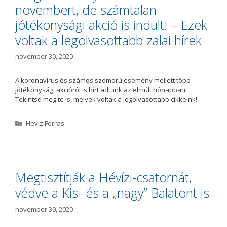
novembert, de számtalan
jótékonysági akció is indult! – Ezek
voltak a legolvasottabb zalai hírek
november 30, 2020
A koronavírus és számos szomorú esemény mellett több
jótékonysági akcióról is hírt adtunk az elmúlt hónapban.
Tekintsd meg te is, melyek voltak a legolvasottabb cikkeink!
K
HeviziForras
a
t
e
g
ó
Megtisztítják a Hévízi-csatornát,
r
védve a Kis- és a „nagy” Balatont is
i
a
november 30, 2020