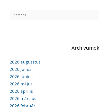
g
y
K
z
é
e
s
r
n
e
a
v
s
i
é
g
Archívumok
s
á
c
:
i
2026 augusztus
ó
2026 július
2026 június
2026 május
2026 április
2026 március
2026 február