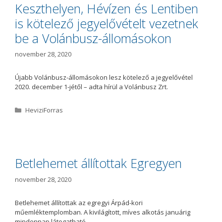
ó
Keszthelyen, Hévízen és Lentiben
r
is kötelező jegyelővételt vezetnek
i
a
be a Volánbusz-állomásokon
november 28, 2020
Újabb Volánbusz-állomásokon lesz kötelező a jegyelővétel
2020. december 1-jétől – adta hírül a Volánbusz Zrt.
K
HeviziForras
a
t
e
g
ó
Betlehemet állítottak Egregyen
r
i
november 28, 2020
a
Betlehemet állítottak az egregyi Árpád-kori
műemléktemplomban. A kivilágított, míves alkotás januárig
mindennap látogatható.