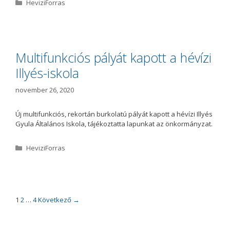
K
HeviziForras
a
t
e
g
ó
Multifunkciós pályát kapott a hévízi
r
Illyés-iskola
i
a
november 26, 2020
Új multifunkciós, rekortán burkolatú pályát kapott a hévízi Illyés
Gyula Általános Iskola, tájékoztatta lapunkat az önkormányzat.
K
HeviziForras
a
t
e
g
ó
B
1
2
…
4
Következő →
r
e
i
j
a
e