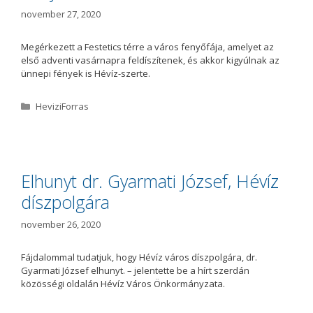
i
november 27, 2020
a
Megérkezett a Festetics térre a város fenyőfája, amelyet az
első adventi vasárnapra feldíszítenek, és akkor kigyúlnak az
ünnepi fények is Hévíz-szerte.
K
HeviziForras
a
t
e
g
ó
Elhunyt dr. Gyarmati József, Hévíz
r
díszpolgára
i
a
november 26, 2020
Fájdalommal tudatjuk, hogy Hévíz város díszpolgára, dr.
Gyarmati József elhunyt. – jelentette be a hírt szerdán
közösségi oldalán Hévíz Város Önkormányzata.