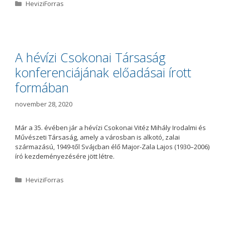
K
HeviziForras
a
t
e
g
ó
A hévízi Csokonai Társaság
r
konferenciájának előadásai írott
i
a
formában
november 28, 2020
Már a 35. évében jár a hévízi Csokonai Vitéz Mihály Irodalmi és
Művészeti Társaság, amely a városban is alkotó, zalai
származású, 1949-től Svájcban élő Major-Zala Lajos (1930–2006)
író kezdeményezésére jött létre.
K
HeviziForras
a
t
e
g