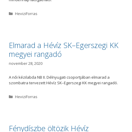
K
HeviziForras
a
t
e
g
ó
Elmarad a Hévíz SK–Egerszegi KK
r
megyei rangadó
i
a
november 28, 2020
A női kézilabda NB II. Délnyugati csoportjában elmarad a
szombatra tervezett Hévíz SK–Egerszegi KK megyei rangadó.
K
HeviziForras
a
t
e
g
ó
Fénydíszbe öltözik Hévíz
r