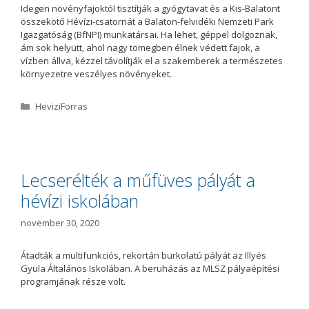
Idegen növényfajoktól tisztítják a gyógytavat és a Kis-Balatont
összekötő Hévízi-csatornát a Balaton-felvidéki Nemzeti Park
Igazgatóság (BfNPI) munkatársai. Ha lehet, géppel dolgoznak,
ám sok helyütt, ahol nagy tömegben élnek védett fajok, a
vízben állva, kézzel távolítják el a szakemberek a természetes
környezetre veszélyes növényeket.
K
HeviziForras
a
t
e
g
ó
Lecserélték a műfüves pályát a
r
hévízi iskolában
i
a
november 30, 2020
Átadták a multifunkciós, rekortán burkolatú pályát az Illyés
Gyula Általános Iskolában. A beruházás az MLSZ pályaépítési
programjának része volt.