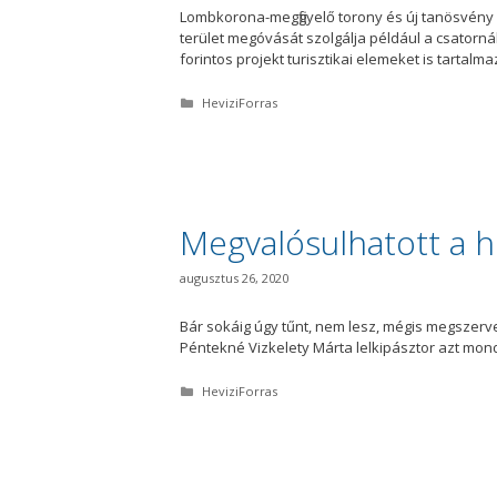
Lombkorona-megfigyelő torony és új tanösvény 
terület megóvását szolgálja például a csatornák
forintos projekt turisztikai elemeket is tartal
K
HeviziForras
a
t
e
g
ó
r
i
Megvalósulhatott a h
a
augusztus 26, 2020
Bár sokáig úgy tűnt, nem lesz, mégis megszerv
Péntekné Vizkelety Márta lelkipásztor azt mo
K
HeviziForras
a
t
e
g
ó