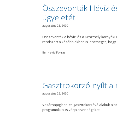
r
i
Összevonták Hévíz é
a
ügyeletét
augusztus 26, 2020
Összevonták a hévízi és a Keszthely környéki o
rendszert a későbbiekben is lehetséges, hogy
K
HeviziForras
a
t
e
g
ó
r
i
Gasztrokorzó nyílt 
a
augusztus 26, 2020
Vasárnapig bor- és gasztrokorzóvá alakult a b
programokkal is várja a vendégeket.