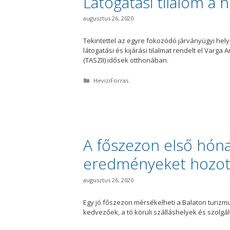
Látogatási tilalom a 
a
augusztus 26, 2020
Tekintettel az egyre fokozódó járványügyi he
látogatási és kijárási tilalmat rendelt el Varg
(TASZII) idősek otthonában.
K
HeviziForras
a
t
e
g
ó
r
i
A főszezon első hóna
a
eredményeket hozott
augusztus 26, 2020
Egy jó főszezon mérsékelheti a Balaton turizmu
kedvezőek, a tó körüli szálláshelyek és szolgá