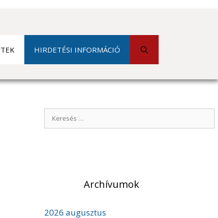
ETEK
HIRDETÉSI INFORMÁCIÓ
K
e
r
e
s
é
Archívumok
s
:
2026 augusztus