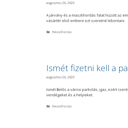
augusztus 26, 2020
A járvány és a maszkhordás falat húzott az emb
vásártér első embere ezt szeretné lebontani.
K
HeviziForras
a
t
e
g
ó
r
i
Ismét fizetni kell a 
a
augusztus 26, 2020
Ismét fizetős a városi parkolás, igaz, ezért cse
vendégeket és a helyieket.
K
HeviziForras
a
t
e
g