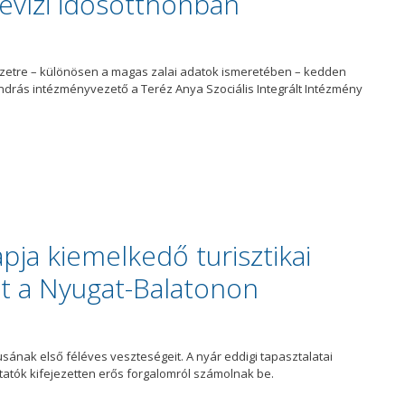
hévízi idősotthonban
lyzetre – különösen a magas zalai adatok ismeretében – kedden
a András intézményvezető a Teréz Anya Szociális Integrált Intézmény
pja kiemelkedő turisztikai
 a Nyugat-Balatonon
sának első féléves veszteségeit. A nyár eddigi tapasztalatai
ltatók kifejezetten erős forgalomról számolnak be.