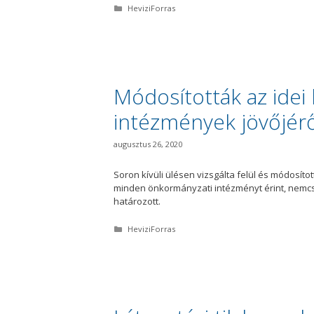
K
HeviziForras
a
t
e
g
ó
r
i
Módosították az idei
a
intézmények jövőjér
augusztus 26, 2020
Soron kívüli ülésen vizsgálta felül és módosítot
minden önkormányzati intézményt érint, nemcs
határozott.
K
HeviziForras
a
t
e
g
ó
r
i