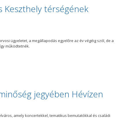
s Keszthely térségének
rvosi ügyeletet, a megállapodás egyelőre az év végéig szól, de a
 így működtetnék.
a minőség jegyében Hévízen
elváros, amely koncertekkel, tematikus bemutatókkal és családi