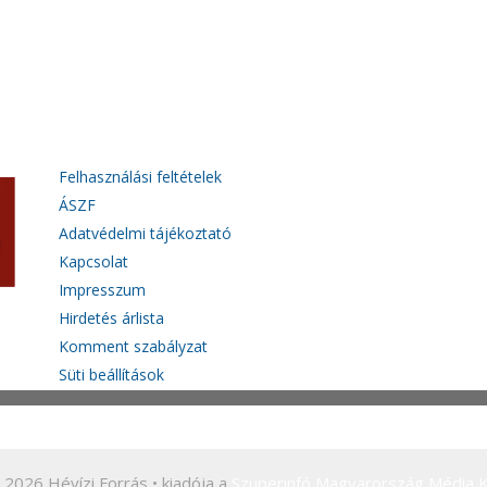
Felhasználási feltételek
ÁSZF
Adatvédelmi tájékoztató
Kapcsolat
Impresszum
Hirdetés árlista
Komment szabályzat
Süti beállítások
 2026 Hévízi Forrás
• kiadója a
Szuperinfó Magyarország Média K