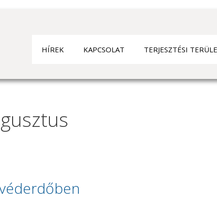
HÍ­REK
KAPCSOLAT
TERJESZTÉSI TERÜL
gusztus
zi véderdőben