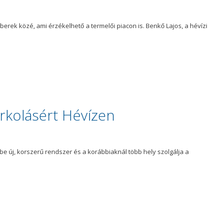
erek közé, ami érzékelhető a termelői piacon is. Benkő Lajos, a hévízi
parkolásért Hévízen
rébe új, korszerű rendszer és a korábbiaknál több hely szolgálja a