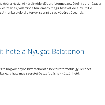
is épül a Hévízi-tó körüli véderdőben. A természetvédelmi beruházás a
 és zsilipek, valamint a faállomány megújításával, de a 700 millió
maz. A munkálatokkal a tervek szerint az év végére végeznek.
it hete a Nyugat-Balatonon
ezte hagyományos hittantáborát a hévízi református gyülekezet.
ndta, ez a hatalmas szeretet-összefogásnak köszönhető.