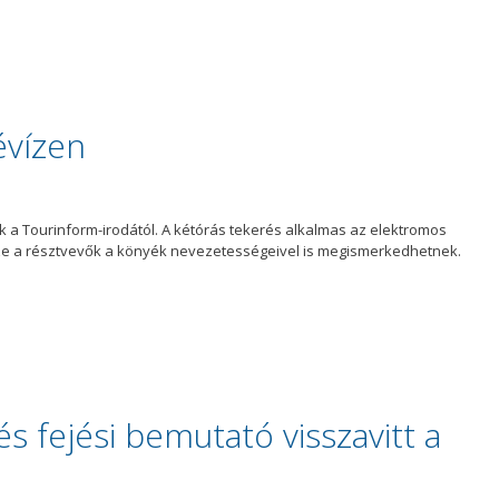
évízen
 a Tourinform-irodától. A kétórás tekerés alkalmas az elektromos
ze a résztvevők a könyék nevezetességeivel is megismerkedhetnek.
és fejési bemutató visszavitt a